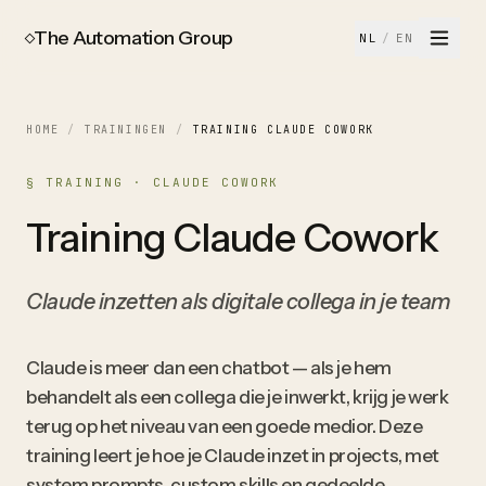
The Automation Group
NL
/
EN
HOME
/
TRAININGEN
/
TRAINING CLAUDE COWORK
§ TRAINING · CLAUDE COWORK
Training Claude Cowork
Claude inzetten als digitale collega in je team
Claude is meer dan een chatbot — als je hem
behandelt als een collega die je inwerkt, krijg je werk
terug op het niveau van een goede medior. Deze
training leert je hoe je Claude inzet in projects, met
system prompts, custom skills en gedeelde