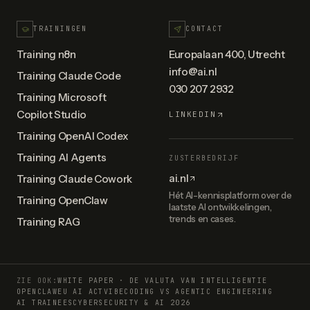
TRAININGEN
CONTACT
Training n8n
Europalaan 400, Utrecht
info@ai.nl
Training Claude Code
030 207 2932
Training Microsoft
Copilot Studio
LINKEDIN
Training OpenAI Codex
Training AI Agents
ZUSTERBEDRIJF
ai.nl
Training Claude Cowork
Hét AI-kennisplatform over de
Training OpenClaw
laatste AI ontwikkelingen,
trends en cases.
Training RAG
ZIE OOK:
WHITE PAPER · DE VALUTA VAN INTELLIGENTIE
OPENCLAW
EU AI ACT
VIBECODING VS AGENTIC ENGINEERING
AI TRAINEES
CYBERSECURITY & AI 2026