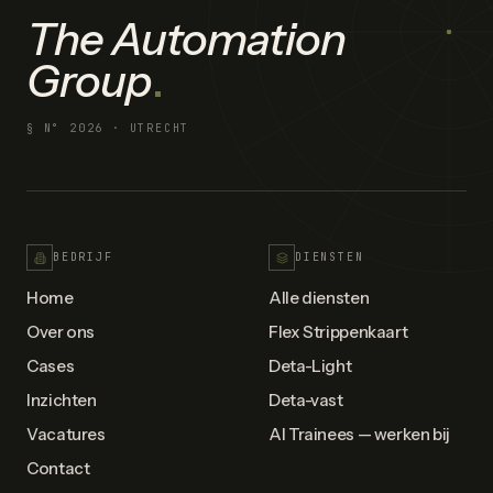
The Automation
Group
.
§ N°
2026
· UTRECHT
BEDRIJF
DIENSTEN
Home
Alle diensten
Over ons
Flex Strippenkaart
Cases
Deta-Light
Inzichten
Deta-vast
Vacatures
AI Trainees — werken bij
Contact