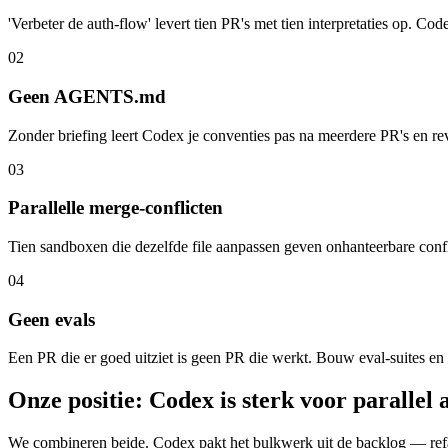
'Verbeter de auth-flow' levert tien PR's met tien interpretaties op. Co
0
2
Geen AGENTS.md
Zonder briefing leert Codex je conventies pas na meerdere PR's en r
0
3
Parallelle merge-conflicten
Tien sandboxen die dezelfde file aanpassen geven onhanteerbare confli
0
4
Geen evals
Een PR die er goed uitziet is geen PR die werkt. Bouw eval-suites e
Onze positie: Codex is sterk voor parallel
We combineren beide. Codex pakt het bulkwerk uit de backlog — refa