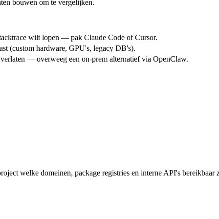
laten bouwen om te vergelijken.
stacktrace wilt lopen — pak Claude Code of Cursor.
past (custom hardware, GPU's, legacy DB's).
g verlaten — overweeg een on-prem alternatief via OpenClaw.
project welke domeinen, package registries en interne API's bereikbaar 