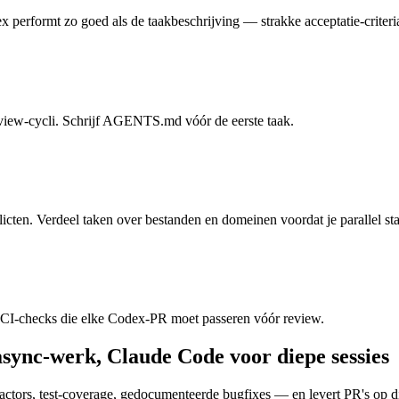
dex performt zo goed als de taakbeschrijving — strakke acceptatie-criteri
eview-cycli. Schrijf AGENTS.md vóór de eerste taak.
cten. Verdeel taken over bestanden en domeinen voordat je parallel sta
n CI-checks die elke Codex-PR moet passeren vóór review.
 async-werk, Claude Code voor diepe sessies
ctors, test-coverage, gedocumenteerde bugfixes — en levert PR's op 