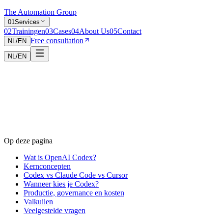
The Automation Group
0
1
Services
0
2
Trainingen
0
3
Cases
0
4
About Us
0
5
Contact
Free consultation
NL
/
EN
NL
/
EN
Op deze pagina
Wat is OpenAI Codex?
Kernconcepten
Codex vs Claude Code vs Cursor
Wanneer kies je Codex?
Productie, governance en kosten
Valkuilen
Veelgestelde vragen