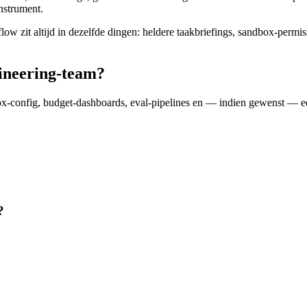
instrument.
w zit altijd in dezelfde dingen: heldere taakbriefings, sandbox-permiss
ineering-team?
config, budget-dashboards, eval-pipelines en — indien gewenst — ee
?