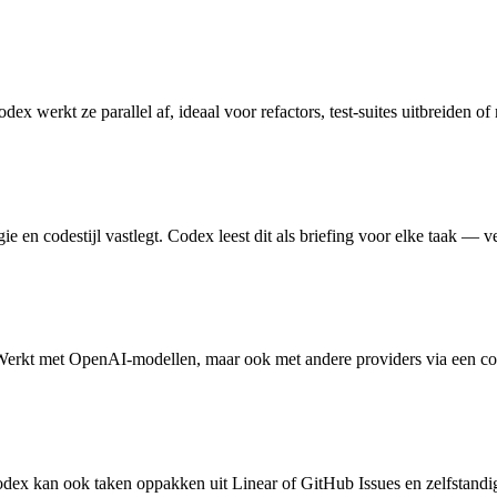
dex werkt ze parallel af, ideaal voor refactors, test-suites uitbreiden o
egie en codestijl vastlegt. Codex leest dit als briefing voor elke ta
Werkt met OpenAI-modellen, maar ook met andere providers via een co
Codex kan ook taken oppakken uit Linear of GitHub Issues en zelfstandi