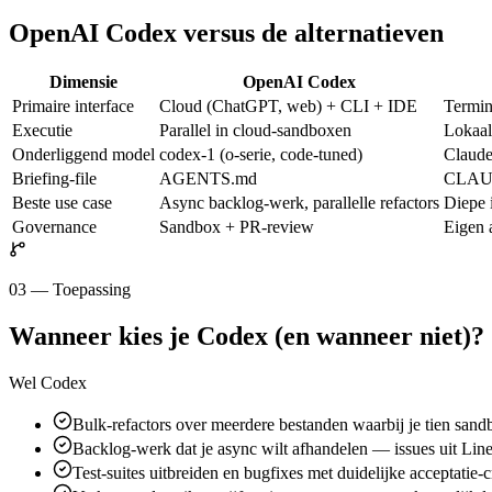
OpenAI Codex versus de alternatieven
Dimensie
OpenAI Codex
Primaire interface
Cloud (ChatGPT, web) + CLI + IDE
Termin
Executie
Parallel in cloud-sandboxen
Lokaal
Onderliggend model
codex-1 (o-serie, code-tuned)
Claude
Briefing-file
AGENTS.md
CLAU
Beste use case
Async backlog-werk, parallelle refactors
Diepe 
Governance
Sandbox + PR-review
Eigen 
03 — Toepassing
Wanneer kies je Codex (en wanneer niet)?
Wel Codex
Bulk-refactors over meerdere bestanden waarbij je tien sandbo
Backlog-werk dat je async wilt afhandelen — issues uit Li
Test-suites uitbreiden en bugfixes met duidelijke acceptatie-cr