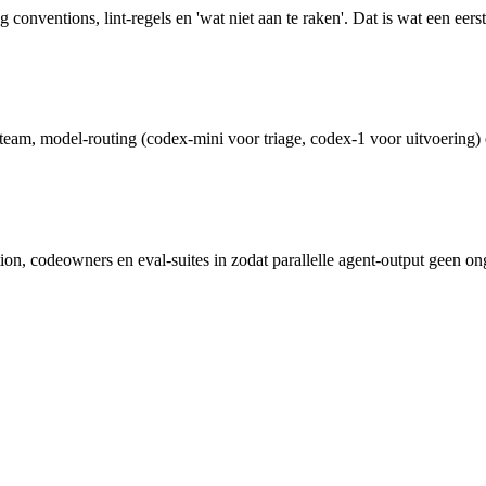
entions, lint-regels en 'wat niet aan te raken'. Dat is wat een eerste
r team, model-routing (codex-mini voor triage, codex-1 voor uitvoering)
on, codeowners en eval-suites in zodat parallelle agent-output geen ong