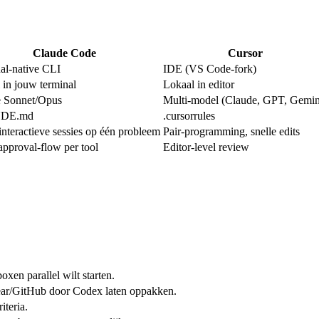
Claude Code
Cursor
al-native CLI
IDE (VS Code-fork)
 in jouw terminal
Lokaal in editor
 Sonnet/Opus
Multi-model (Claude, GPT, Gemin
DE.md
.cursorrules
interactieve sessies op één probleem
Pair-programming, snelle edits
approval-flow per tool
Editor-level review
xen parallel wilt starten.
near/GitHub door Codex laten oppakken.
iteria.