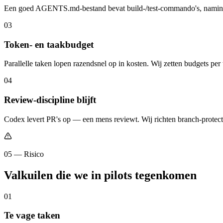
Een goed AGENTS.md-bestand bevat build-/test-commando's, naming conv
0
3
Token- en taakbudget
Parallelle taken lopen razendsnel op in kosten. Wij zetten budgets pe
0
4
Review-discipline blijft
Codex levert PR's op — een mens reviewt. Wij richten branch-protecti
05 — Risico
Valkuilen die we in pilots tegenkomen
0
1
Te vage taken