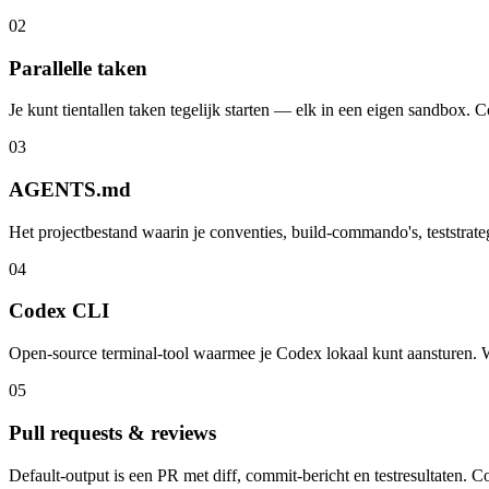
0
2
Parallelle taken
Je kunt tientallen taken tegelijk starten — elk in een eigen sandbox. Co
0
3
AGENTS.md
Het projectbestand waarin je conventies, build-commando's, teststrat
0
4
Codex CLI
Open-source terminal-tool waarmee je Codex lokaal kunt aansturen. 
0
5
Pull requests & reviews
Default-output is een PR met diff, commit-bericht en testresultaten. 