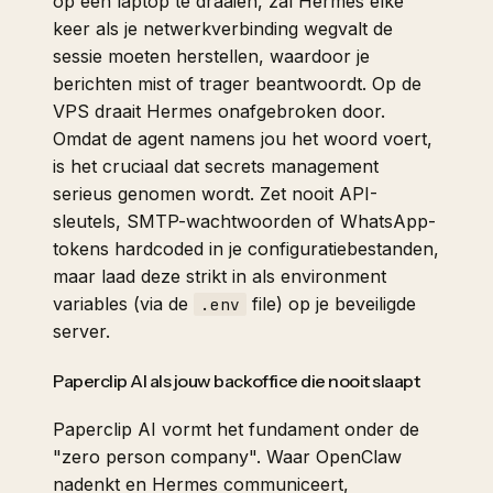
op een laptop te draaien, zal Hermes elke
keer als je netwerkverbinding wegvalt de
sessie moeten herstellen, waardoor je
berichten mist of trager beantwoordt. Op de
VPS draait Hermes onafgebroken door.
Omdat de agent namens jou het woord voert,
is het cruciaal dat secrets management
serieus genomen wordt. Zet nooit API-
sleutels, SMTP-wachtwoorden of WhatsApp-
tokens hardcoded in je configuratiebestanden,
maar laad deze strikt in als environment
variables (via de
file) op je beveiligde
.env
server.
Paperclip AI als jouw backoffice die nooit slaapt
Paperclip AI vormt het fundament onder de
"zero person company". Waar OpenClaw
nadenkt en Hermes communiceert,