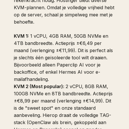
rekenkracht nodig. Hostinger biedt diverse
KVM-plannen. Omdat je volledige vrijheid hebt
op de server, schaal je simpelweg mee met je
behoefte.
KVM 1:
1 vCPU, 4GB RAM, 50GB NVMe en
4TB bandbreedte. Actieprijs ±€6,49 per
maand (verlenging ±€11,99). Dit is perfect als
je slechts één geïsoleerde tool wilt draaien.
Bijvoorbeeld alleen Paperclip AI voor je
backoffice, of enkel Hermes AI voor e-
mailafhandeling.
KVM 2 (Most popular):
2 vCPU, 8GB RAM,
100GB NVMe en 8TB bandbreedte. Actieprijs
±€8,99 per maand (verlenging ±€14,99). Dit
is de "sweet spot" en onze standaard
aanbeveling. Hierop draait de volledige TAG-
stack (OpenClaw als brein, gekoppeld aan