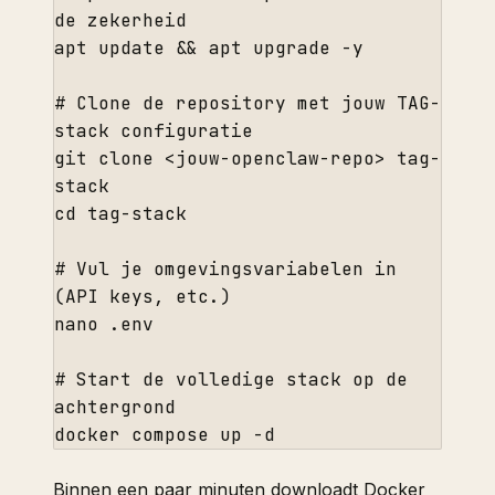
de
 zekerheid

apt 
update
 && apt upgrade -y

# Clone 
de
 repository met jouw TAG-
stack
 configuratie

git clone <jouw-openclaw-repo> tag-
stack
cd
 tag-
stack
# Vul je omgevingsvariabelen 
in
(API keys, etc.)

nano .env

# Start 
de
 volledige 
stack
 op 
de
achtergrond

docker compose up -
d
Binnen een paar minuten downloadt Docker