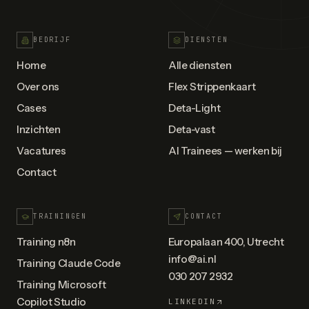
BEDRIJF
DIENSTEN
Home
Alle diensten
Over ons
Flex Strippenkaart
Cases
Deta-Light
Inzichten
Deta-vast
Vacatures
AI Trainees — werken bij
Contact
TRAININGEN
CONTACT
Training n8n
Europalaan 400, Utrecht
info@ai.nl
Training Claude Code
030 207 2932
Training Microsoft
Copilot Studio
LINKEDIN