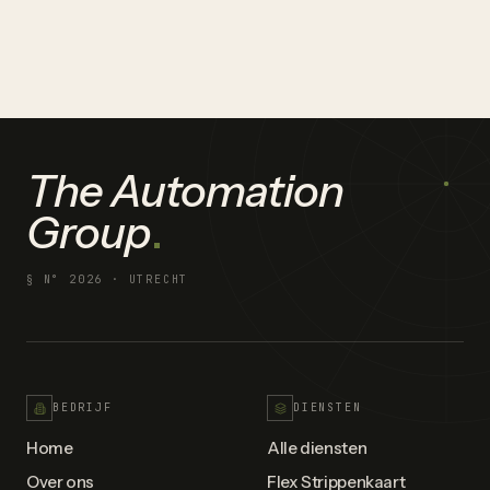
The Automation
Group
.
§ N°
2026
· UTRECHT
BEDRIJF
DIENSTEN
Home
Alle diensten
Over ons
Flex Strippenkaart