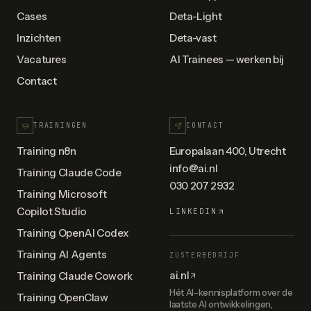
Cases
Deta-Light
Inzichten
Deta-vast
Vacatures
AI Trainees — werken bij
Contact
TRAININGEN
CONTACT
Training n8n
Europalaan 400, Utrecht
info@ai.nl
Training Claude Code
030 207 2932
Training Microsoft
Copilot Studio
LINKEDIN
Training OpenAI Codex
Training AI Agents
ZUSTERBEDRIJF
ai.nl
Training Claude Cowork
Hét AI-kennisplatform over de
Training OpenClaw
laatste AI ontwikkelingen,